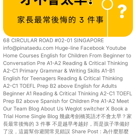
68 CIRCULAR ROAD #02-01 SINGAPORE
info@pinataedu.com Huge-line Facebook Youtube
Home Courses English for Children From Beginner to
Conversation Pre A1-A2 Reading & Critical Thinking
A2-C1 Primary Grammar & Writing Skills A1-B1
English for Teenagers Reading & Critical Thinking
A2-C1 TOEFL Prep B2 above English for Adults
Beginner A1 Reading & Critical Thinking A2-C1 TOEFL
Prep B2 above Spanish for Children Pre A1-A2 Meet
Our Team Blog About Us Weglot switcher X Book a
Trial Home Single Blog 幾歲考劍橋英語才不會太早？家
長最常後悔的 3 件事 不是越早考越好，而是孩子準備好
了沒，這篇幫你避開常見錯誤 Share Post : 為什麼那麼