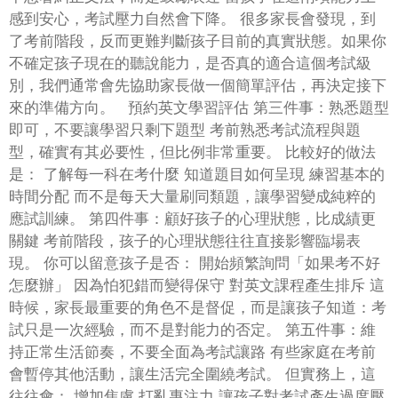
感到安心，考試壓力自然會下降。 很多家長會發現，到
了考前階段，反而更難判斷孩子目前的真實狀態。如果你
不確定孩子現在的聽說能力，是否真的適合這個考試級
別，我們通常會先協助家長做一個簡單評估，再決定接下
來的準備方向。 預約英文學習評估 第三件事：熟悉題型
即可，不要讓學習只剩下題型 考前熟悉考試流程與題
型，確實有其必要性，但比例非常重要。 比較好的做法
是： 了解每一科在考什麼 知道題目如何呈現 練習基本的
時間分配 而不是每天大量刷同類題，讓學習變成純粹的
應試訓練。 第四件事：顧好孩子的心理狀態，比成績更
關鍵 考前階段，孩子的心理狀態往往直接影響臨場表
現。 你可以留意孩子是否： 開始頻繁詢問「如果考不好
怎麼辦」 因為怕犯錯而變得保守 對英文課程產生排斥 這
時候，家長最重要的角色不是督促，而是讓孩子知道：考
試只是一次經驗，而不是對能力的否定。 第五件事：維
持正常生活節奏，不要全面為考試讓路 有些家庭在考前
會暫停其他活動，讓生活完全圍繞考試。 但實務上，這
往往會： 增加焦慮 打亂專注力 讓孩子對考試產生過度壓