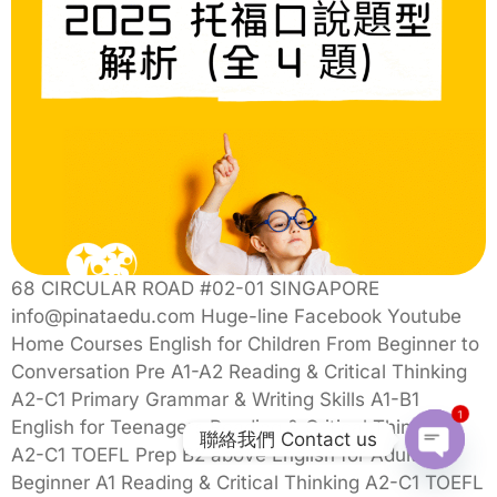
68 CIRCULAR ROAD #02-01 SINGAPORE
info@pinataedu.com Huge-line Facebook Youtube
Home Courses English for Children From Beginner to
Conversation Pre A1-A2 Reading & Critical Thinking
A2-C1 Primary Grammar & Writing Skills A1-B1
1
English for Teenagers Reading & Critical Thinking
聯絡我們 Contact us
A2-C1 TOEFL Prep B2 above English for Adults
Open C
Beginner A1 Reading & Critical Thinking A2-C1 TOEFL