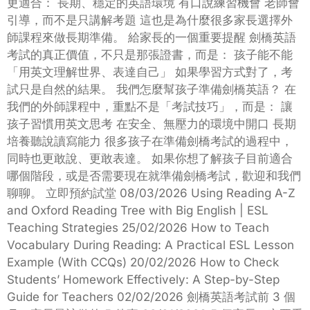
更適合： 長期、穩定的英語環境 有口說練習機會 老師會
引導，而不是只講解考題 這也是為什麼很多家長選擇外
師課程來做長期準備。 給家長的一個重要提醒 劍橋英語
考試的真正價值，不只是那張證書，而是： 孩子能不能
「用英文理解世界、表達自己」 如果學習方式對了，考
試只是自然的結果。 我們怎麼幫孩子準備劍橋英語？ 在
我們的外師課程中，重點不是「考試技巧」，而是： 讓
孩子習慣用英文思考 在安全、無壓力的環境中開口 長期
培養聽說讀寫能力 很多孩子在準備劍橋考試的過程中，
同時也更敢說、更敢表達。 如果你想了解孩子目前適合
哪個階段，或是否需要現在就準備劍橋考試，歡迎和我們
聊聊。 立即預約試堂 08/03/2026 Using Reading A-Z
and Oxford Reading Tree with Big English | ESL
Teaching Strategies 25/02/2026 How to Teach
Vocabulary During Reading: A Practical ESL Lesson
Example (With CCQs) 20/02/2026 How to Check
Students’ Homework Effectively: A Step-by-Step
Guide for Teachers 02/02/2026 劍橋英語考試前 3 個