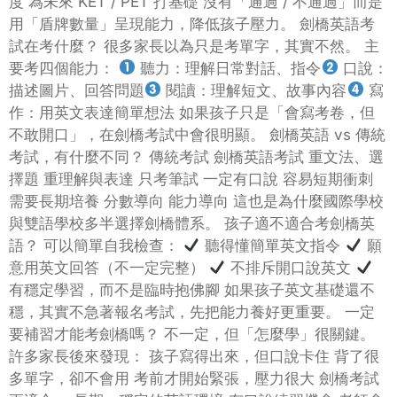
度 為未來 KET / PET 打基礎 沒有「通過 / 不通過」而是
用「盾牌數量」呈現能力，降低孩子壓力。 劍橋英語考
試在考什麼？ 很多家長以為只是考單字，其實不然。 主
要考四個能力：
聽力：理解日常對話、指令
口說：
描述圖片、回答問題
閱讀：理解短文、故事內容
寫
作：用英文表達簡單想法 如果孩子只是「會寫考卷，但
不敢開口」，在劍橋考試中會很明顯。 劍橋英語 vs 傳統
考試，有什麼不同？ 傳統考試 劍橋英語考試 重文法、選
擇題 重理解與表達 只考筆試 一定有口說 容易短期衝刺
需要長期培養 分數導向 能力導向 這也是為什麼國際學校
與雙語學校多半選擇劍橋體系。 孩子適不適合考劍橋英
語？ 可以簡單自我檢查：
聽得懂簡單英文指令
願
意用英文回答（不一定完整）
不排斥開口說英文
有穩定學習，而不是臨時抱佛腳 如果孩子英文基礎還不
穩，其實不急著報名考試，先把能力養好更重要。 一定
要補習才能考劍橋嗎？ 不一定，但「怎麼學」很關鍵。
許多家長後來發現： 孩子寫得出來，但口說卡住 背了很
多單字，卻不會用 考前才開始緊張，壓力很大 劍橋考試