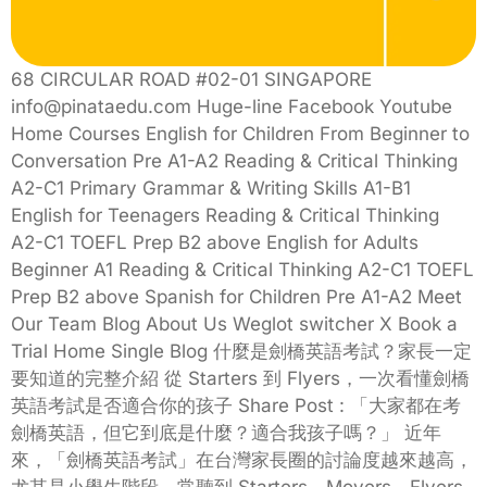
68 CIRCULAR ROAD #02-01 SINGAPORE
info@pinataedu.com Huge-line Facebook Youtube
Home Courses English for Children From Beginner to
Conversation Pre A1-A2 Reading & Critical Thinking
A2-C1 Primary Grammar & Writing Skills A1-B1
English for Teenagers Reading & Critical Thinking
A2-C1 TOEFL Prep B2 above English for Adults
Beginner A1 Reading & Critical Thinking A2-C1 TOEFL
Prep B2 above Spanish for Children Pre A1-A2 Meet
Our Team Blog About Us Weglot switcher X Book a
Trial Home Single Blog 什麼是劍橋英語考試？家長一定
要知道的完整介紹 從 Starters 到 Flyers，一次看懂劍橋
英語考試是否適合你的孩子 Share Post : 「大家都在考
劍橋英語，但它到底是什麼？適合我孩子嗎？」 近年
來，「劍橋英語考試」在台灣家長圈的討論度越來越高，
尤其是小學生階段，常聽到 Starters、Movers、Flyers