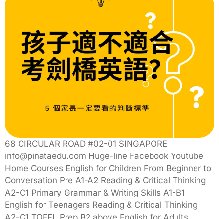
68 CIRCULAR ROAD #02-01 SINGAPORE
info@pinataedu.com Huge-line Facebook Youtube
Home Courses English for Children From Beginner to
Conversation Pre A1-A2 Reading & Critical Thinking
A2-C1 Primary Grammar & Writing Skills A1-B1
English for Teenagers Reading & Critical Thinking
A2-C1 TOEFL Prep B2 above English for Adults