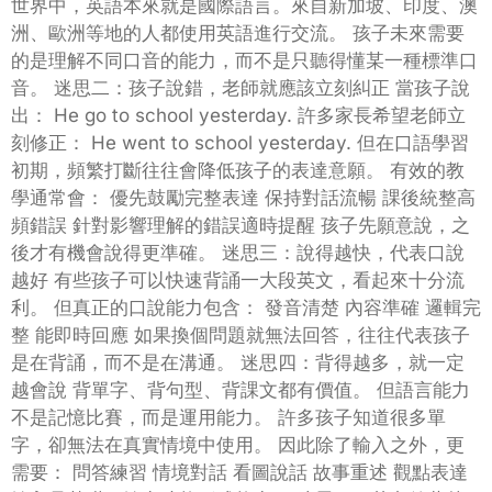
世界中，英語本來就是國際語言。來自新加坡、印度、澳
洲、歐洲等地的人都使用英語進行交流。 孩子未來需要
的是理解不同口音的能力，而不是只聽得懂某一種標準口
音。 迷思二：孩子說錯，老師就應該立刻糾正 當孩子說
出： He go to school yesterday. 許多家長希望老師立
刻修正： He went to school yesterday. 但在口語學習
初期，頻繁打斷往往會降低孩子的表達意願。 有效的教
學通常會： 優先鼓勵完整表達 保持對話流暢 課後統整高
頻錯誤 針對影響理解的錯誤適時提醒 孩子先願意說，之
後才有機會說得更準確。 迷思三：說得越快，代表口說
越好 有些孩子可以快速背誦一大段英文，看起來十分流
利。 但真正的口說能力包含： 發音清楚 內容準確 邏輯完
整 能即時回應 如果換個問題就無法回答，往往代表孩子
是在背誦，而不是在溝通。 迷思四：背得越多，就一定
越會說 背單字、背句型、背課文都有價值。 但語言能力
不是記憶比賽，而是運用能力。 許多孩子知道很多單
字，卻無法在真實情境中使用。 因此除了輸入之外，更
需要： 問答練習 情境對話 看圖說話 故事重述 觀點表達