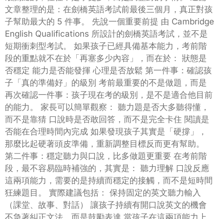
文章整理的是：在劍橋英語考試前最後三個月，真正對孩
子幫助最大的 5 件事。 先說一個重要前提 由 Cambridge
English Qualifications 所設計的劍橋英語考試，並不是
短期衝刺型考試。 如果孩子已經具備基本能力，考前階
段的重點就不在於「再塞多少內容」，而在於： 狀態是
否穩定 能力是否能發揮 心理是否放鬆 第一件事：確認孩
子「真的準備好」的級別 考前最重要的不是做題，而是
再次確認一件事：孩子現在考的級別，是不是適合他目前
的能力。 家長可以簡單觀察： 聽力題是否大多聽得懂，
而不是靠猜 口說時是否敢回答，而不是完全卡住 閱讀是
否能在合理時間內完成 如果發現孩子其實是「硬撐」，
那麼比起硬著頭皮準備，重新調整目標反而更有幫助。
第二件事：穩定聽力與口說，比多做題更重要 在考前階
段，最不容易臨時補強的，其實是： 聽力理解 口說反應
這兩項能力，需要的是持續而穩定的接觸，而不是短時間
狂練題目。 實際建議包括： 保持固定的英文聽力輸入
（課堂、故事、對話） 讓孩子持續有開口說英文的機會
不急著糾正文法，而是鼓勵表達 當孩子在這兩項能力上