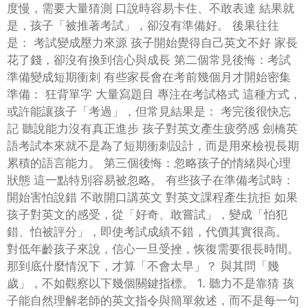
度慢，需要大量猜測 口說時容易卡住、不敢表達 結果就
是，孩子「被推著考試」，卻沒有準備好。 後果往往
是： 考試變成壓力來源 孩子開始覺得自己英文不好 家長
花了錢，卻沒有換到信心與成長 第二個常見後悔：考試
準備變成短期衝刺 有些家長會在考前幾個月才開始密集
準備： 狂背單字 大量寫題目 專注在考試格式 這種方式，
或許能讓孩子「考過」，但常見結果是： 考完後很快忘
記 聽說能力沒有真正進步 孩子對英文產生疲勞感 劍橋英
語考試本來就不是為了短期衝刺設計，而是用來檢視長期
累積的語言能力。 第三個後悔：忽略孩子的情緒與心理
狀態 這一點特別容易被忽略。 有些孩子在準備考試時：
開始害怕說錯 不敢開口講英文 對英文課程產生抗拒 如果
孩子對英文的感受，從「好奇、敢嘗試」，變成「怕犯
錯、怕被評分」，即使考試成績不錯，代價其實很高。
對低年齡孩子來說，信心一旦受挫，恢復需要很長時間。
那到底什麼情況下，才算「不會太早」？ 與其問「幾
歲」，不如觀察以下幾個關鍵指標。 1. 聽力不是靠猜 孩
子能自然理解老師的英文指令與簡單敘述，而不是每一句