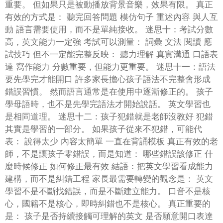
重要。 但如果只是被動播放背景音樂，效果有限。 真正
有效的方式是： 聽完回答問題 模仿句子 重述內容 與人互
動 語言需要使用，而不是單純接收。 迷思十：考試分數
高，英文能力一定強 考試可以測量： 詞彙 文法 閱讀 應
試技巧 但不一定能完整反映： 聽力理解 真實溝通 口語表
達 寫作能力 分數重要，但能力更重要。 迷思十一：語法
要先學完才能開口 許多家長擔心孩子語法不完整會形成
錯誤習慣。 然而語言通常是在使用中逐漸修正的。 孩子
學母語時，也不是先學完語法才開始說話。 英文學習也
是相同道理。 迷思十二：孩子犯錯就是老師沒教好 犯錯
其實是學習的一部分。 如果孩子從來不犯錯，可能代
表： 說得太少 內容太簡單 一直在背誦模板 真正有效的老
師，不是讓孩子零錯誤，而是知道： 哪些錯誤該修正 什
麼時候修正 如何修正最有效 結語：把英文學習看成能力
建構，而不是糾錯工程 家長最需要轉變的觀念是： 英文
學習不是不斷找錯誤，而是不斷建立能力。 口音不是核
心，國籍不是核心，即時糾錯也不是核心。 真正重要的
是： 孩子是否持續接觸可理解的英文 是否願意開口表達