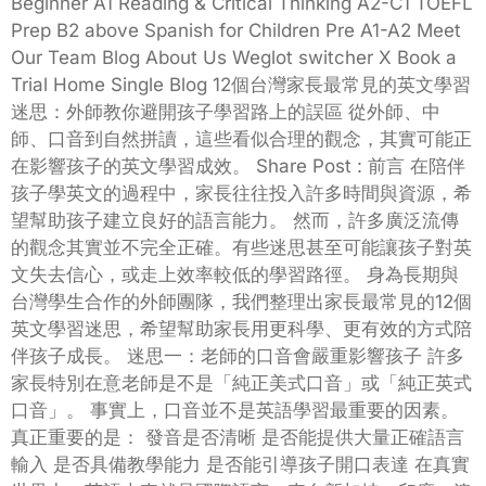
Beginner A1 Reading & Critical Thinking A2-C1 TOEFL
Prep B2 above Spanish for Children Pre A1-A2 Meet
Our Team Blog About Us Weglot switcher X Book a
Trial Home Single Blog 12個台灣家長最常見的英文學習
迷思：外師教你避開孩子學習路上的誤區 從外師、中
師、口音到自然拼讀，這些看似合理的觀念，其實可能正
在影響孩子的英文學習成效。 Share Post : 前言 在陪伴
孩子學英文的過程中，家長往往投入許多時間與資源，希
望幫助孩子建立良好的語言能力。 然而，許多廣泛流傳
的觀念其實並不完全正確。有些迷思甚至可能讓孩子對英
文失去信心，或走上效率較低的學習路徑。 身為長期與
台灣學生合作的外師團隊，我們整理出家長最常見的12個
英文學習迷思，希望幫助家長用更科學、更有效的方式陪
伴孩子成長。 迷思一：老師的口音會嚴重影響孩子 許多
家長特別在意老師是不是「純正美式口音」或「純正英式
口音」。 事實上，口音並不是英語學習最重要的因素。
真正重要的是： 發音是否清晰 是否能提供大量正確語言
輸入 是否具備教學能力 是否能引導孩子開口表達 在真實