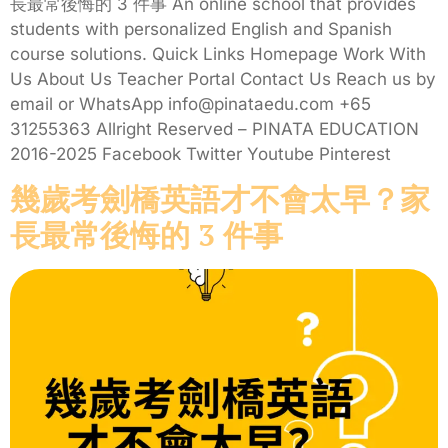
長最常後悔的 3 件事 An online school that provides
students with personalized English and Spanish
course solutions. Quick Links Homepage Work With
Us About Us Teacher Portal Contact Us Reach us by
email or WhatsApp info@pinataedu.com +65
31255363 Allright Reserved – PINATA EDUCATION
2016-2025 Facebook Twitter Youtube Pinterest
幾歲考劍橋英語才不會太早？家
長最常後悔的 3 件事