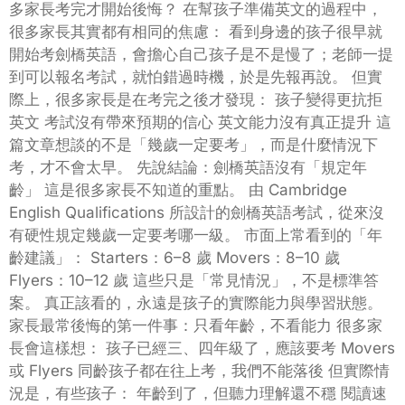
多家長考完才開始後悔？ 在幫孩子準備英文的過程中，
很多家長其實都有相同的焦慮： 看到身邊的孩子很早就
開始考劍橋英語，會擔心自己孩子是不是慢了；老師一提
到可以報名考試，就怕錯過時機，於是先報再說。 但實
際上，很多家長是在考完之後才發現： 孩子變得更抗拒
英文 考試沒有帶來預期的信心 英文能力沒有真正提升 這
篇文章想談的不是「幾歲一定要考」，而是什麼情況下
考，才不會太早。 先說結論：劍橋英語沒有「規定年
齡」 這是很多家長不知道的重點。 由 Cambridge
English Qualifications 所設計的劍橋英語考試，從來沒
有硬性規定幾歲一定要考哪一級。 市面上常看到的「年
齡建議」： Starters：6–8 歲 Movers：8–10 歲
Flyers：10–12 歲 這些只是「常見情況」，不是標準答
案。 真正該看的，永遠是孩子的實際能力與學習狀態。
家長最常後悔的第一件事：只看年齡，不看能力 很多家
長會這樣想： 孩子已經三、四年級了，應該要考 Movers
或 Flyers 同齡孩子都在往上考，我們不能落後 但實際情
況是，有些孩子： 年齡到了，但聽力理解還不穩 閱讀速