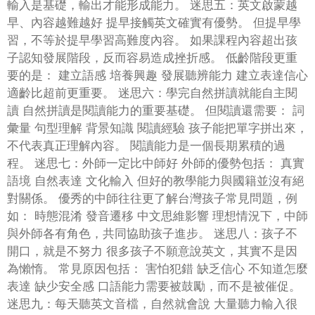
輸入是基礎，輸出才能形成能力。 迷思五：英文啟蒙越
早、內容越難越好 提早接觸英文確實有優勢。 但提早學
習，不等於提早學習高難度內容。 如果課程內容超出孩
子認知發展階段，反而容易造成挫折感。 低齡階段更重
要的是： 建立語感 培養興趣 發展聽辨能力 建立表達信心
適齡比超前更重要。 迷思六：學完自然拼讀就能自主閱
讀 自然拼讀是閱讀能力的重要基礎。 但閱讀還需要： 詞
彙量 句型理解 背景知識 閱讀經驗 孩子能把單字拼出來，
不代表真正理解內容。 閱讀能力是一個長期累積的過
程。 迷思七：外師一定比中師好 外師的優勢包括： 真實
語境 自然表達 文化輸入 但好的教學能力與國籍並沒有絕
對關係。 優秀的中師往往更了解台灣孩子常見問題，例
如： 時態混淆 發音遷移 中文思維影響 理想情況下，中師
與外師各有角色，共同協助孩子進步。 迷思八：孩子不
開口，就是不努力 很多孩子不願意說英文，其實不是因
為懶惰。 常見原因包括： 害怕犯錯 缺乏信心 不知道怎麼
表達 缺少安全感 口語能力需要被鼓勵，而不是被催促。
迷思九：每天聽英文音檔，自然就會說 大量聽力輸入很