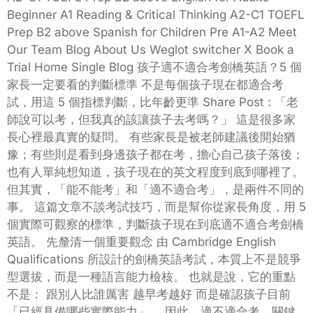
Beginner A1 Reading & Critical Thinking A2-C1 TOEFL
Prep B2 above Spanish for Children Pre A1-A2 Meet
Our Team Blog About Us Weglot switcher X Book a
Trial Home Single Blog 孩子適不適合考劍橋英語？5 個
家長一定要看的判斷標準 不是每個孩子現在都適合考
試，用這 5 個指標判斷，比年齡更準 Share Post : 「老
師說可以考，但我真的該讓孩子去考嗎？」 這是很多家
長心裡最真實的疑問。 有些家長是被老師建議後開始猶
豫；有些則是看到身邊孩子都在考，擔心自己孩子落後；
也有人單純想知道，孩子現在的英文程度到底到哪裡了。
但其實，「能不能考」和「適不適合考」，是兩件不同的
事。 這篇文章不談考試技巧，而是幫你從家長角度，用 5
個實際可觀察的標準，判斷孩子現在到底適不適合考劍橋
英語。 先釐清一個重要觀念 由 Cambridge English
Qualifications 所設計的劍橋英語考試，本質上不是競爭
型選拔，而是一種語言能力檢核。 也就是說，它的重點
不是： 跟別人比誰厲害 越早考越好 而是確認孩子目前
「已經具備哪些實際能力」。 因此，適不適合考，關鍵