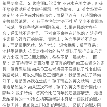
都需要翻譯。 2. 願意開口說英文 不追求完美文法，但孩
子願意嘗試用英文回答問題、描述想法。 3. 英文學習是
穩定的 不是考前才臨時加強，而是已經有一段時間的穩
定接觸與練習。 4. 孩子對考試本身不排斥 至少不會因為
「考試」兩個字就產生明顯焦慮。 如果這幾點大多符
合，通常就不是太早。 不考會不會輸在起跑點？ 這是很
多家長心裡真正的擔憂。 實際上，英文學習並不是短
跑，而是長期累積。過早考試、過快跳級，反而容易：
消耗學習動力 拉長之後補救的時間 讓孩子覺得英文只是
壓力來源 真正拉開差距的，往往不是「幾歲考」，而
是： 是否持續學 是否敢用 是否真的理解 給正在猶豫的家
長一個實際建議 如果你正在考慮要不要讓孩子報名劍橋
英語考試，可以先問自己三個問題： 我是因為孩子準備
好了，還是因為我在焦慮？ 孩子現在的英文狀態，是穩
定還是勉強？ 如果這次不考，孩子的英文學習會因此中
斷嗎？ 很多時候，答案會比任何年齡建議都清楚。 最後
想給家長的一句話 劍橋英語考試本身是一個很好的能力
檢核工具，但前提是用在對的時間點。 當孩子的能力與