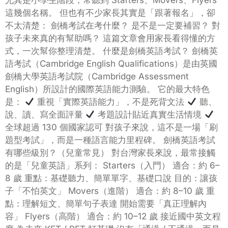
這幾個名稱。 但也有不少家長其實是「跟著報名」，卻
不太清楚： 劍橋考試在考什麼？ 是不是一定要補習？ 對
孩子未來真的有幫助嗎？ 這篇文章會用家長看得懂的方
式，一次幫你整理清楚。 什麼是劍橋英語考試？ 劍橋英
語考試（Cambridge English Qualifications）是由英國
劍橋大學英語考試院（Cambridge Assessment
English）所設計的國際英語能力測驗。 它的最大特色
是：
重視「實際英語能力」，不是死背文法
聽、
說、讀、寫全面評量
考題設計貼近真實生活情境
全球超過 130 個國家認可 對孩子來說，這不是一場「刷
題型考試」，而是一種語言能力里程碑。 劍橋英語考試
有哪些級別？（兒童常見） 對台灣家長來說，最常接觸
的是「兒童英語」系列： Starters（入門） 適合：約 6–
8 歲 重點：基礎聽力、簡單單字、基礎口說 目的：讓孩
子「不怕英文」 Movers（進階） 適合：約 8–10 歲 重
點：理解短文、簡單句子表達 開始需要「真正理解內
容」 Flyers（高階） 適合：約 10–12 歲 接近國中英文程