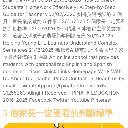
Example (With CCQs) 20/02/2026 How to Check
Students’ Homework Effectively: A Step-by-Step
Guide for Teachers 02/02/2026 劍橋英語考試前 3 個
月，家長最該做的 5 件事 03/01/2026 5 個家長一定要看
的判斷標準 02/01/2026 外師精選 8 本春節主題英文繪
本｜適合台灣孩子的農曆新年閱讀推薦 30/12/2025
Helping Young EFL Learners Understand Complex
Sentences 21/12/2025 幾歲考劍橋英語才不會太早？家
長最常後悔的 3 件事 An online school that provides
students with personalized English and Spanish
course solutions. Quick Links Homepage Work With
Us About Us Teacher Portal Contact Us Reach us by
email or WhatsApp info@pinataedu.com +65
31255363 Allright Reserved – PINATA EDUCATION
2016-2025 Facebook Twitter Youtube Pinterest
5 個家長一定要看的判斷標準