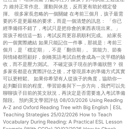
力 維持正常作息、運動與休息，反而更有助於穩定發
揮。 很多家長忽略的一個關鍵 在考前三個月，孩子最需
要的不是更嚴格的要求，而是一個清楚的訊息： 「你已
經準備得不錯了，考試只是把你會的東西表現出來。」
當孩子相信這一點，考試反而更容易順利完成。 給家長
的一個實際總結 如果只能記住一件事，那就是：考前三
個月，是「穩定期」，不是「翻倍期」。 當能力、節奏
與情緒都照顧好，劍橋英語考試自然會成為一次平穩的驗
收，而不是壓力測試。 不確定孩子現在的準備狀態？ 很
多家長都是在實際評估之後，才發現原本的準備方式其實
可以更輕鬆。 如果你希望有人從孩子的角度，協助你一
起判斷目前的程度、學習節奏與下一步方向，我們可以先
聊聊孩子目前的英文狀況，再決定是否需要進入考試準備
階段。 預約英文學習評估 08/03/2026 Using Reading
A-Z and Oxford Reading Tree with Big English | ESL
Teaching Strategies 25/02/2026 How to Teach
Vocabulary During Reading: A Practical ESL Lesson