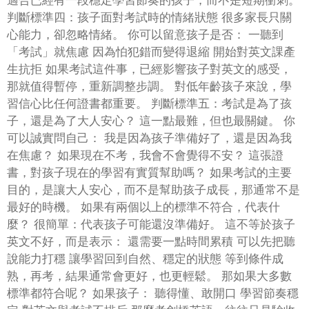
判斷標準四：孩子面對考試時的情緒狀態 很多家長只關
心能力，卻忽略情緒。 你可以留意孩子是否： 一聽到
「考試」就焦慮 因為怕犯錯而變得退縮 開始對英文課產
生抗拒 如果考試這件事，已經影響孩子對英文的感受，
那就值得暫停，重新調整步調。 對低年齡孩子來說，學
習信心比任何證書都重要。 判斷標準五：考試是為了孩
子，還是為了大人安心？ 這一點最難，但也最關鍵。 你
可以誠實問自己： 我是因為孩子準備好了，還是因為我
在焦慮？ 如果現在不考，我會不會覺得不安？ 這張證
書，對孩子現在的學習有實質幫助嗎？ 如果考試的主要
目的，是讓大人安心，而不是幫助孩子成長，那通常不是
最好的時機。 如果有兩個以上的標準不符合，代表什
麼？ 很簡單：代表孩子可能還沒準備好。 這不等於孩子
英文不好，而是表示： 還需要一點時間累積 可以先把聽
說能力打穩 讓學習回到自然、穩定的狀態 等到條件成
熟，再考，結果通常會更好，也更輕鬆。 那如果大多數
標準都符合呢？ 如果孩子： 聽得懂、敢開口 學習節奏穩