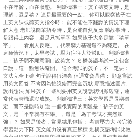
不在年齡，而在狀態。 判斷標準一：孩子聽英文時，是
理解，還是猜？ 這是最重要的一點。 你可以觀察孩子在
上英文課或聽英文指令時： 能不能在不翻譯的情況下理
解大意 老師說簡單指令時，是否能自然反應 聽故事時，
是跟得上內容，還是只抓單字 如果孩子大多是靠「猜單
字」、「看別人反應」，代表聽力基礎還不夠穩定。 在
這種情況下，太早考試，壓力往往大於幫助。 判斷標準
二：孩子願不願意開口說英文？ 劍橋英語考試一定包含
口說，這一點無法避開。 適合考試的孩子，不一定要：
文法完全正確 句子說得很漂亮 但通常會具備： 願意嘗試
用英文回答 不會因為怕說錯而完全沉默 願意描述圖片、
說出想法 如果孩子一聽到要用英文說話就明顯逃避，通
常代表時機還沒成熟。 判斷標準三：英文學習是長期穩
定，而不是臨時加強 一個很實際的問題是：孩子的英
文，是「平常就有在學」，還是「為了考試才突然加
強」？ 如果是後者，常見結果包括： 考前壓力大 考完後
學習動力下降 英文能力沒有真正累積 劍橋英語考試比較
適合已經有一段穩定學習節奏的孩子，而不是短期衝刺。